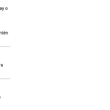
ay o
antén
ra
e